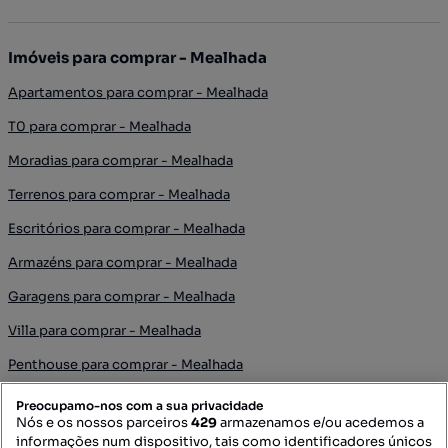
Imóveis para comprar - Mealhada
Apartamentos para comprar - Mealhada
T0 para comprar - Mealhada
Moradias para comprar - Mealhada
Terrenos para comprar - Mealhada
Escritórios para comprar - Mealhada
Armazéns para comprar - Mealhada
Garagens para comprar - Mealhada
Villa para comprar - Mealhada
Penthouse para comprar - Mealhada
Preocupamo-nos com a sua privacidade
Imóveis para arrendar - Mealhada
Nós e os nossos parceiros
429
armazenamos e/ou acedemos a
informações num dispositivo, tais como identificadores únicos
Apartamentos para arrendar - Mealhada