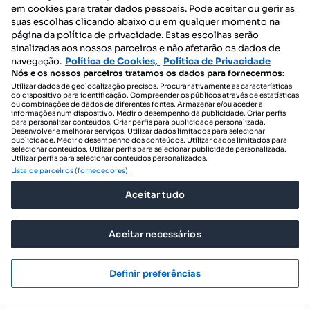
em cookies para tratar dados pessoais. Pode aceitar ou gerir as
T0 para arrendar - Mealhada
suas escolhas clicando abaixo ou em qualquer momento na
página da política de privacidade. Estas escolhas serão
Moradias para arrendar - Mealhada
sinalizadas aos nossos parceiros e não afetarão os dados de
navegação.
Política de Cookies,
Política de Privacidade
Quartos para arrendar - Mealhada
Nós e os nossos parceiros tratamos os dados para fornecermos:
Utilizar dados de geolocalização precisos. Procurar ativamente as características
Terrenos para arrendar - Mealhada
do dispositivo para identificação. Compreender os públicos através de estatísticas
ou combinações de dados de diferentes fontes. Armazenar e/ou aceder a
informações num dispositivo. Medir o desempenho da publicidade. Criar perfis
Espaços comerciais para arrendar - Mealhada
para personalizar conteúdos. Criar perfis para publicidade personalizada.
Desenvolver e melhorar serviços. Utilizar dados limitados para selecionar
Escritórios para arrendar - Mealhada
publicidade. Medir o desempenho dos conteúdos. Utilizar dados limitados para
selecionar conteúdos. Utilizar perfis para selecionar publicidade personalizada.
Utilizar perfis para selecionar conteúdos personalizados.
Armazéns para arrendar - Mealhada
Lista de parceiros (fornecedores)
Garagens para arrendar - Mealhada
Aceitar tudo
Villa para arrendar - Mealhada
Penthouse para arrendar - Mealhada
Aceitar necessários
Empreendimentos - Mealhada
Definir preferências
Novas apartamentos para comprar - Mealhada