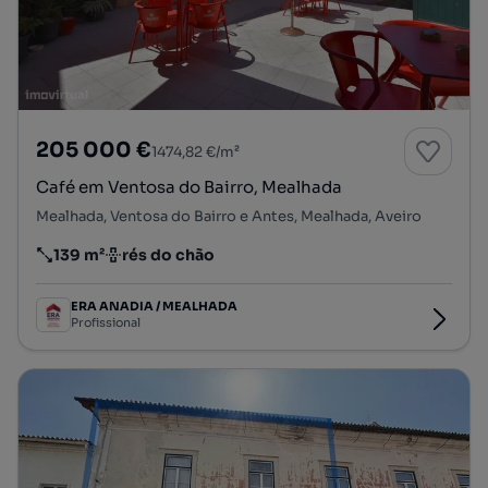
205 000 €
1474,82 €/m²
Café em Ventosa do Bairro, Mealhada
Mealhada, Ventosa do Bairro e Antes, Mealhada, Aveiro
139 m²
rés do chão
Preço por metro quadrado
Andar
ERA ANADIA / MEALHADA
Profissional