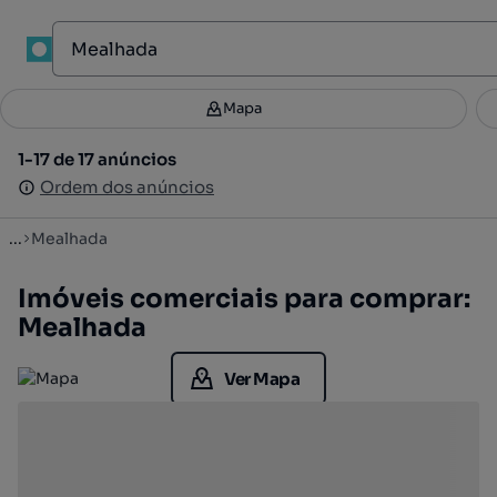
1
Mapa
Mapa
Filtros
Guardar pesquisa
2
1-17 de 17 anúncios
1-17 de 17 anúncios
Ordenar
Ordem dos anúncios
Ordem dos anúncios
...
Mealhada
Imóveis comerciais para comprar:
Mealhada
Ver Mapa