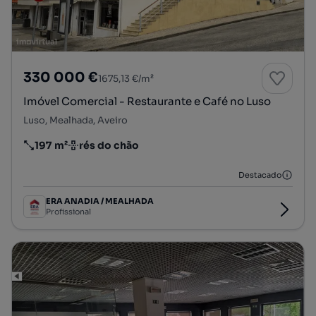
330 000 €
1675,13 €/m²
Imóvel Comercial - Restaurante e Café no Luso
Luso, Mealhada, Aveiro
197 m²
rés do chão
Preço por metro quadrado
Andar
Destacado
ERA ANADIA / MEALHADA
Profissional