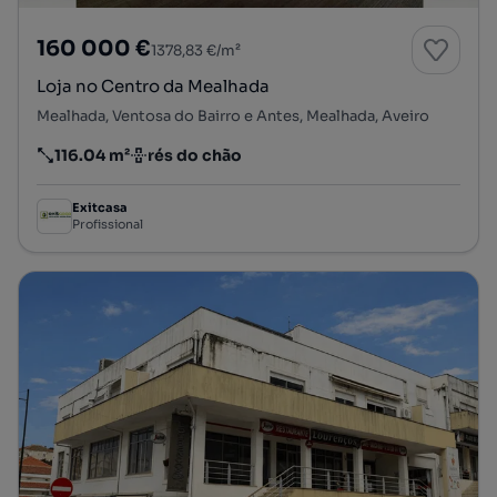
160 000 €
1378,83 €/m²
Loja no Centro da Mealhada
Mealhada, Ventosa do Bairro e Antes, Mealhada, Aveiro
116.04 m²
rés do chão
Preço por metro quadrado
Andar
Exitcasa
Profissional