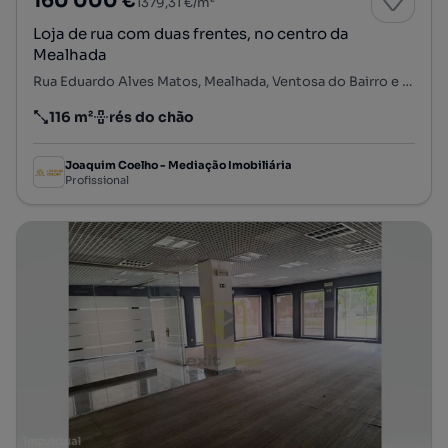
160 000 €
1379,31 €/m²
Loja de rua com duas frentes, no centro da
Mealhada
Rua Eduardo Alves Matos, Mealhada, Ventosa do Bairro e Antes, Mealhada, Aveiro
116 m²
rés do chão
Preço por metro quadrado
Andar
Joaquim Coelho - Mediação Imobiliária
Profissional