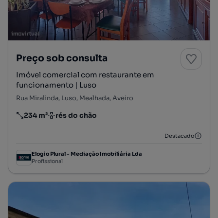
Preço sob consulta
Imóvel comercial com restaurante em
funcionamento | Luso
Rua Miralinda, Luso, Mealhada, Aveiro
234 m²
rés do chão
Preço por metro quadrado
Andar
Destacado
Elogio Plural - Mediação Imobiliária Lda
Profissional