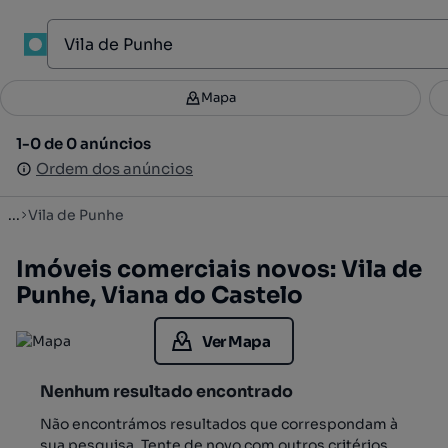
1
Mapa
Mapa
Filtros
Guardar pesquisa
3
1-0 de 0 anúncios
1-0 de 0 anúncios
Ordenar
Ordem dos anúncios
Ordem dos anúncios
...
Vila de Punhe
Imóveis comerciais novos: Vila de
Punhe, Viana do Castelo
Ver Mapa
Nenhum resultado encontrado
Não encontrámos resultados que correspondam à
sua pesquisa. Tente de novo com outros critérios