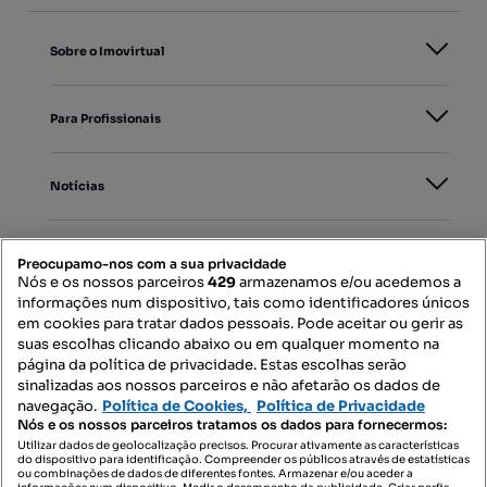
Sobre o Imovirtual
Para Profissionais
Notícias
PORTAIS
Preocupamo-nos com a sua privacidade
Nós e os nossos parceiros
429
armazenamos e/ou acedemos a
informações num dispositivo, tais como identificadores únicos
Mapa do Site
em cookies para tratar dados pessoais. Pode aceitar ou gerir as
suas escolhas clicando abaixo ou em qualquer momento na
página da política de privacidade. Estas escolhas serão
sinalizadas aos nossos parceiros e não afetarão os dados de
Contacte-nos
navegação.
Política de Cookies,
Política de Privacidade
Nós e os nossos parceiros tratamos os dados para fornecermos:
Utilizar dados de geolocalização precisos. Procurar ativamente as características
do dispositivo para identificação. Compreender os públicos através de estatísticas
SIGA-NOS:
ou combinações de dados de diferentes fontes. Armazenar e/ou aceder a