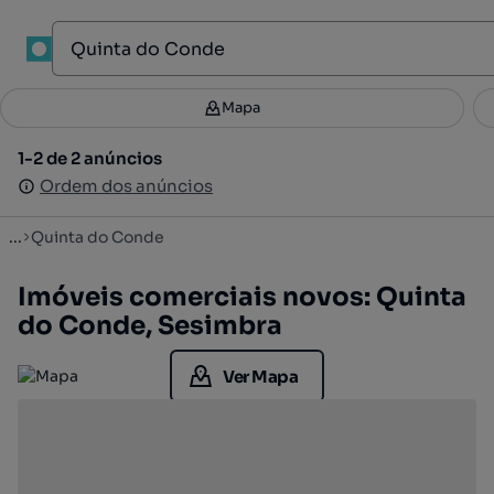
1
Mapa
Mapa
Filtros
Guardar pesquisa
3
1-2 de 2 anúncios
1-2 de 2 anúncios
Ordenar
Ordem dos anúncios
Ordem dos anúncios
...
Quinta do Conde
Imóveis comerciais novos: Quinta
do Conde, Sesimbra
Ver Mapa