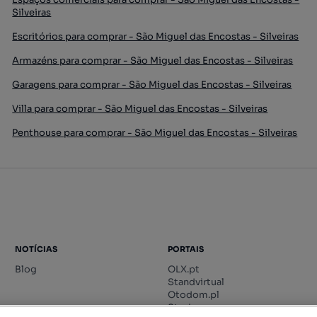
Silveiras
Escritórios para comprar - São Miguel das Encostas - Silveiras
Armazéns para comprar - São Miguel das Encostas - Silveiras
Garagens para comprar - São Miguel das Encostas - Silveiras
Villa para comprar - São Miguel das Encostas - Silveiras
Penthouse para comprar - São Miguel das Encostas - Silveiras
NOTÍCIAS
PORTAIS
Blog
OLX.pt
Standvirtual
Otodom.pl
Storia.ro