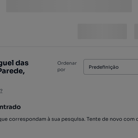
guel das
Ordenar
Predefinição
Parede,
por
?
ntrado
ue correspondam à sua pesquisa. Tente de novo com 