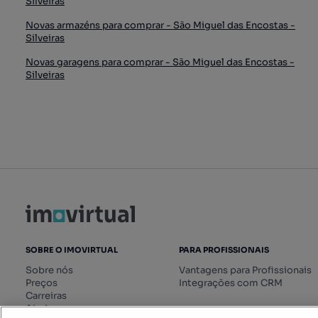
Silveiras
Novas armazéns para comprar - São Miguel das Encostas -
Silveiras
Novas garagens para comprar - São Miguel das Encostas -
Silveiras
SOBRE O IMOVIRTUAL
PARA PROFISSIONAIS
Sobre nós
Vantagens para Profissionais
Preços
Integrações com CRM
Carreiras
Ajuda