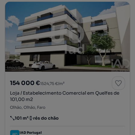
154 000 €
1524,75 €/m²
Loja / Estabelecimento Comercial em Quelfes de
101,00 m2
Olhão, Olhão, Faro
101 m²
rés do chão
Preço por metro quadrado
Andar
IAD Portugal