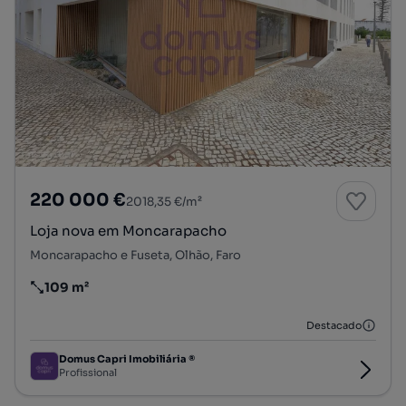
220 000 €
2018,35 €/m²
Loja nova em Moncarapacho
Moncarapacho e Fuseta, Olhão, Faro
109 m²
Preço por metro quadrado
Destacado
Domus Capri Imobiliária ®
Profissional