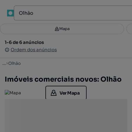
1
Mapa
Mapa
Filtros
Guardar pesquisa
3
1-6 de 6 anúncios
1-6 de 6 anúncios
Ordenar
Ordem dos anúncios
Ordem dos anúncios
...
Olhão
Imóveis comerciais novos: Olhão
Ver Mapa