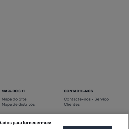
MAPA DO SITE
CONTACTE-NOS
Mapa do Site
Contacte-nos - Serviço
Mapa de distritos
Clientes
 dados para fornecermos: