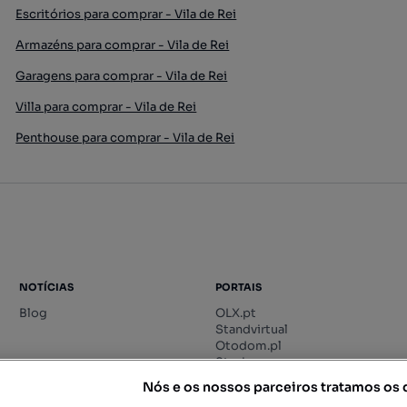
Escritórios para comprar - Vila de Rei
Armazéns para comprar - Vila de Rei
Garagens para comprar - Vila de Rei
Villa para comprar - Vila de Rei
Penthouse para comprar - Vila de Rei
NOTÍCIAS
PORTAIS
Blog
OLX.pt
Standvirtual
Otodom.pl
Storia.ro
Nós e os nossos parceiros tratamos os