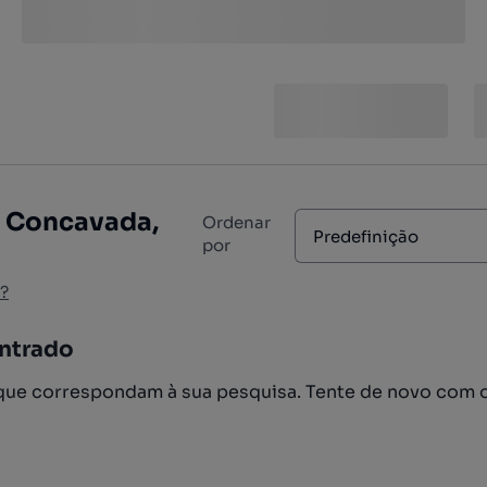
e Concavada,
Ordenar
Predefinição
por
?
ntrado
ue correspondam à sua pesquisa. Tente de novo com 