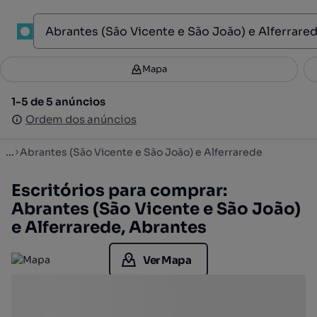
1
Mapa
Mapa
Filtros
Guardar pesquisa
3
1-5 de 5 anúncios
1-5 de 5 anúncios
Ordenar
Ordem dos anúncios
Ordem dos anúncios
...
Abrantes (São Vicente e São João) e Alferrarede
Escritórios para comprar:
Abrantes (São Vicente e São João)
e Alferrarede, Abrantes
Ver Mapa