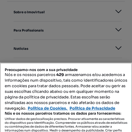
Sobre o Imovirtual
Para Profissionais
Notícias
PORTAIS
Preocupamo-nos com a sua privacidade
Nós e os nossos parceiros
429
armazenamos e/ou acedemos a
informações num dispositivo, tais como identificadores únicos
Mapa do Site
em cookies para tratar dados pessoais. Pode aceitar ou gerir as
suas escolhas clicando abaixo ou em qualquer momento na
página da política de privacidade. Estas escolhas serão
sinalizadas aos nossos parceiros e não afetarão os dados de
Contacte-nos
navegação.
Política de Cookies,
Política de Privacidade
Nós e os nossos parceiros tratamos os dados para fornecermos:
Utilizar dados de geolocalização precisos. Procurar ativamente as características
do dispositivo para identificação. Compreender os públicos através de estatísticas
SIGA-NOS:
ou combinações de dados de diferentes fontes. Armazenar e/ou aceder a
informações num dispositivo. Medir o desempenho da publicidade. Criar perfis