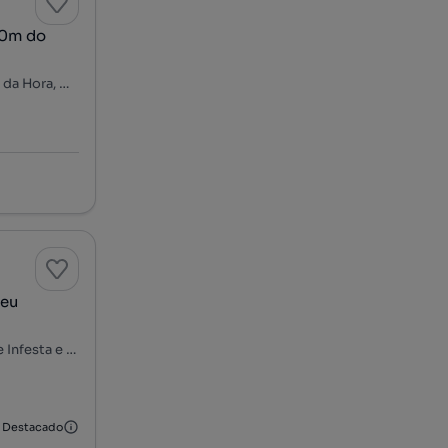
00m do
Centro de Senhora da Hora, São Mamede de Infesta e Senhora da Hora, Matosinhos, Porto
seu
Avenida Manuel Pinto de Azevedo, Sete Bicas, São Mamede de Infesta e Senhora da Hora, Matosinhos, Porto
Destacado