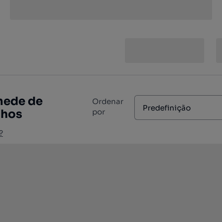
mede de
Ordenar
Predefinição
nhos
por
?