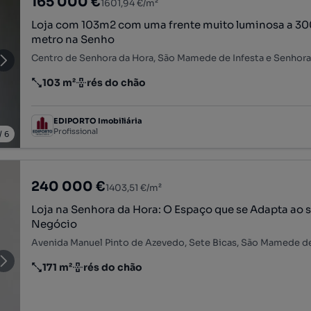
165 000 €
1601,94 €/m²
Loja com 103m2 com uma frente muito luminosa a 3
metro na Senho
103 m²
rés do chão
Preço por metro quadrado
Andar
EDIPORTO Imobiliária
Profissional
/
6
240 000 €
1403,51 €/m²
Loja na Senhora da Hora: O Espaço que se Adapta ao 
Negócio
171 m²
rés do chão
Preço por metro quadrado
Andar