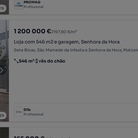
PROMAG
Profissional
/
15
1 200 000 €
2197,80 €/m²
Loja com 546 m2 e garagem, Senhora da Hora
Sete Bicas, São Mamede de Infesta e Senhora da Hora, Matosi
546 m²
rés do chão
Preço por metro quadrado
Andar
Dils
Profissional
29