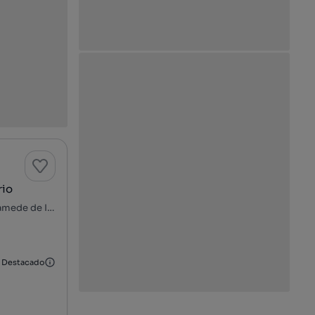
rio
Rua Doutora Maria Manuela Moreira de Sá, Pedra Verde, São Mamede de Infesta e Senhora da Hora, Matosinhos, Porto
Destacado