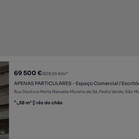
69 500 €
1828,95 €/m²
APENAS PARTICULARES - Espaço Comercial / Escritó
38 m²
rés do chão
Preço por metro quadrado
Andar