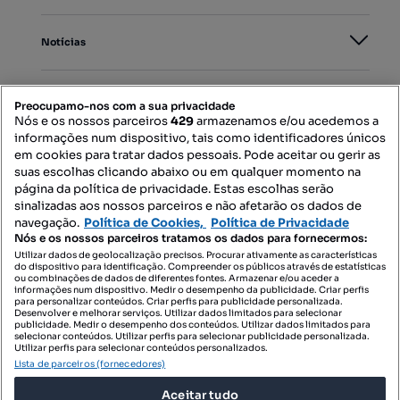
Notícias
PORTAIS
Preocupamo-nos com a sua privacidade
Nós e os nossos parceiros
429
armazenamos e/ou acedemos a
informações num dispositivo, tais como identificadores únicos
Mapa do Site
em cookies para tratar dados pessoais. Pode aceitar ou gerir as
suas escolhas clicando abaixo ou em qualquer momento na
página da política de privacidade. Estas escolhas serão
sinalizadas aos nossos parceiros e não afetarão os dados de
Contacte-nos
navegação.
Política de Cookies,
Política de Privacidade
Nós e os nossos parceiros tratamos os dados para fornecermos:
Utilizar dados de geolocalização precisos. Procurar ativamente as características
do dispositivo para identificação. Compreender os públicos através de estatísticas
SIGA-NOS:
ou combinações de dados de diferentes fontes. Armazenar e/ou aceder a
informações num dispositivo. Medir o desempenho da publicidade. Criar perfis
para personalizar conteúdos. Criar perfis para publicidade personalizada.
Desenvolver e melhorar serviços. Utilizar dados limitados para selecionar
publicidade. Medir o desempenho dos conteúdos. Utilizar dados limitados para
selecionar conteúdos. Utilizar perfis para selecionar publicidade personalizada.
DESCARREGAR NA:
Utilizar perfis para selecionar conteúdos personalizados.
Lista de parceiros (fornecedores)
Aceitar tudo