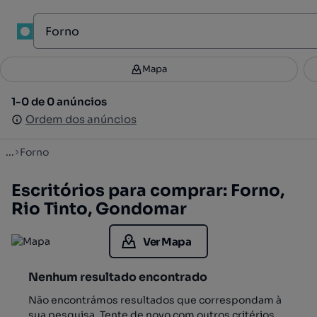
1
Mapa
Mapa
Filtros
Guardar pesquisa
3
1-0 de 0 anúncios
1-0 de 0 anúncios
Ordenar
Ordem dos anúncios
Ordem dos anúncios
...
Forno
Escritórios para comprar: Forno,
Rio Tinto, Gondomar
Ver Mapa
Nenhum resultado encontrado
Não encontrámos resultados que correspondam à
sua pesquisa. Tente de novo com outros critérios