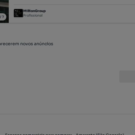
MillionGroup
Profissional
/
7
arecerem novos anúncios