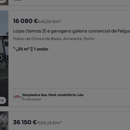
16 080 €
643,20 €/m²
Lojas (temos 3) e garagens galeria comercial de Felgu
Freixo de Cima e de Baixo, Amarante, Porto
25 m²
1 andar
Preço por metro quadrado
Andar
Gaiphedra Soc. Med. Imobiliária. Lda
Profissional
/
18
36 150 €
1506,25 €/m²