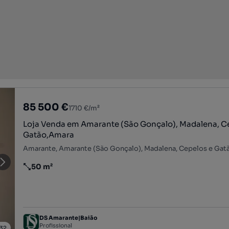
85 500 €
1710 €/m²
Loja Venda em Amarante (São Gonçalo), Madalena, Cepelos e
Gatão,Amara
50 m²
Preço por metro quadrado
DS Amarante|Baião
Profissional
32