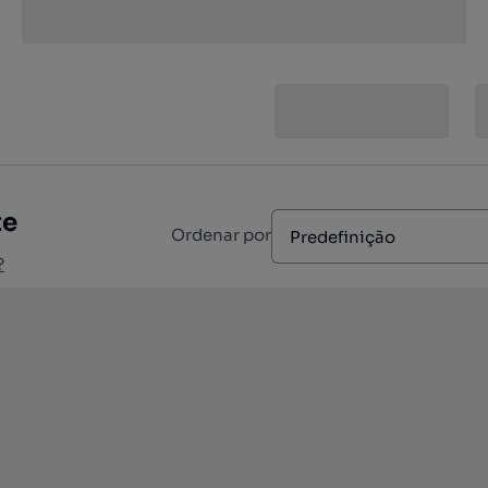
te
Ordenar por
Predefinição
?