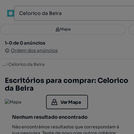
1
Mapa
Mapa
Filtros
Guardar pesquisa
3
1-0 de 0 anúncios
1-0 de 0 anúncios
Ordenar
Ordem dos anúncios
Ordem dos anúncios
...
Celorico da Beira
Escritórios para comprar: Celorico
da Beira
Ver Mapa
Nenhum resultado encontrado
Não encontrámos resultados que correspondam à
sua pesquisa. Tente de novo com outros critérios