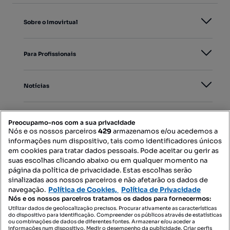
Sobre o Imovirtual
Para Profissionais
Notícias
PORTAIS
Preocupamo-nos com a sua privacidade
Nós e os nossos parceiros
429
armazenamos e/ou acedemos a
informações num dispositivo, tais como identificadores únicos
Mapa do Site
em cookies para tratar dados pessoais. Pode aceitar ou gerir as
suas escolhas clicando abaixo ou em qualquer momento na
página da política de privacidade. Estas escolhas serão
sinalizadas aos nossos parceiros e não afetarão os dados de
Contacte-nos
navegação.
Política de Cookies,
Política de Privacidade
Nós e os nossos parceiros tratamos os dados para fornecermos:
Utilizar dados de geolocalização precisos. Procurar ativamente as características
do dispositivo para identificação. Compreender os públicos através de estatísticas
SIGA-NOS:
ou combinações de dados de diferentes fontes. Armazenar e/ou aceder a
informações num dispositivo. Medir o desempenho da publicidade. Criar perfis