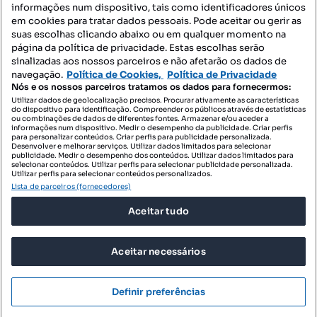
informações num dispositivo, tais como identificadores únicos
Mapa do Site
em cookies para tratar dados pessoais. Pode aceitar ou gerir as
suas escolhas clicando abaixo ou em qualquer momento na
página da política de privacidade. Estas escolhas serão
sinalizadas aos nossos parceiros e não afetarão os dados de
Contacte-nos
navegação.
Política de Cookies,
Política de Privacidade
Nós e os nossos parceiros tratamos os dados para fornecermos:
Utilizar dados de geolocalização precisos. Procurar ativamente as características
do dispositivo para identificação. Compreender os públicos através de estatísticas
SIGA-NOS:
ou combinações de dados de diferentes fontes. Armazenar e/ou aceder a
informações num dispositivo. Medir o desempenho da publicidade. Criar perfis
para personalizar conteúdos. Criar perfis para publicidade personalizada.
Desenvolver e melhorar serviços. Utilizar dados limitados para selecionar
publicidade. Medir o desempenho dos conteúdos. Utilizar dados limitados para
selecionar conteúdos. Utilizar perfis para selecionar publicidade personalizada.
DESCARREGAR NA:
Utilizar perfis para selecionar conteúdos personalizados.
Lista de parceiros (fornecedores)
Aceitar tudo
Aceitar necessários
© 2026 Imovirtual.com, OLX Portugal, S.A.
TERMOS DE UTILIZAÇÃO
Definir preferências
POLÍTICA DE PRIVACIDADE
CONFIGURAÇÕES DE PRIVACIDADE