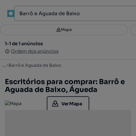
1
Mapa
Mapa
Filtros
Guardar pesquisa
3
1-1 de 1 anúncios
1-1 de 1 anúncios
Ordenar
Ordem dos anúncios
Ordem dos anúncios
...
Barrô e Aguada de Baixo
Escritórios para comprar: Barrô e
Aguada de Baixo, Águeda
Ver Mapa