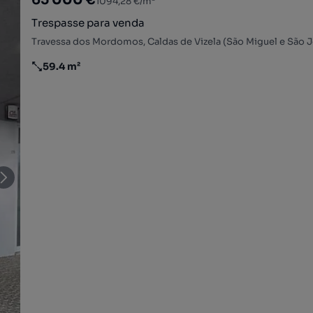
1094,28 €/m²
Trespasse para venda
59.4 m²
Preço por metro quadrado