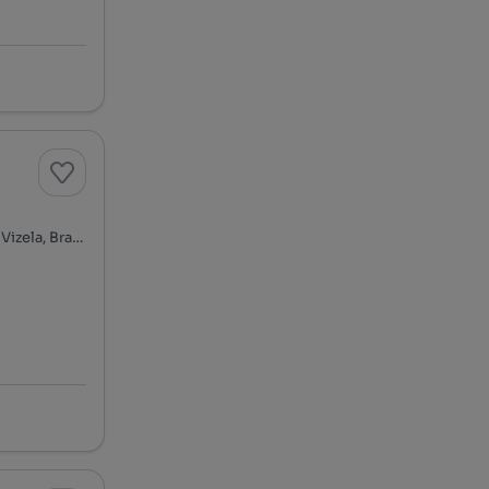
Rua da Vista Alegre, Caldas de Vizela (São Miguel e São João), Vizela, Braga