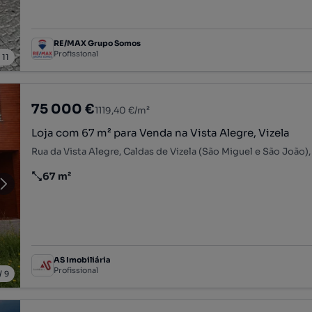
RE/MAX Grupo Somos
Profissional
/
11
75 000 €
1119,40 €/m²
Loja com 67 m² para Venda na Vista Alegre, Vizela
67 m²
Preço por metro quadrado
AS Imobiliária
Profissional
/
9