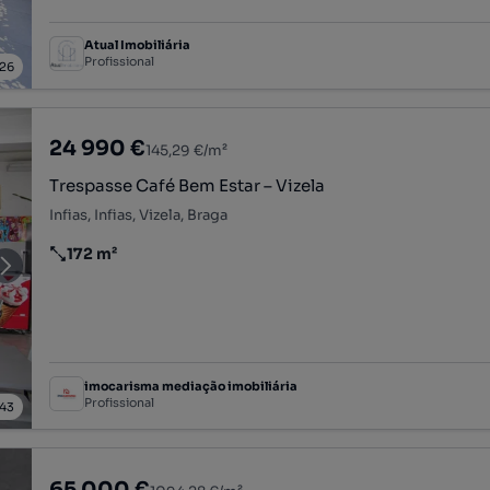
Atual Imobiliária
Profissional
26
24 990 €
145,29 €/m²
Trespasse Café Bem Estar – Vizela
Infias, Infias, Vizela, Braga
172 m²
Preço por metro quadrado
imocarisma mediação imobiliária
Profissional
43
65 000 €