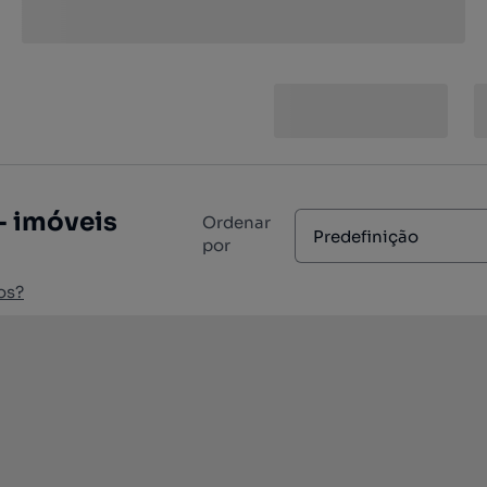
- imóveis
Ordenar
Predefinição
por
os?