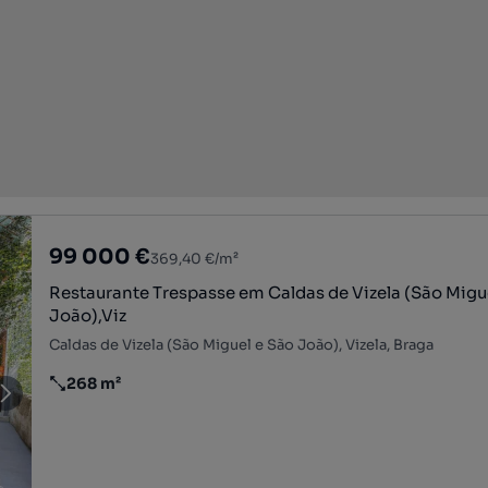
99 000 €
369,40 €/m²
Restaurante Trespasse em Caldas de Vizela (São Miguel e São
João),Viz
Caldas de Vizela (São Miguel e São João), Vizela, Braga
268 m²
Preço por metro quadrado