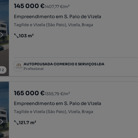
145 000 €
1407,77 €/m²
Empreendimento em S. Paio de Vizela
Tagilde e Vizela (São Paio), Vizela, Braga
103 m²
Preço por metro quadrado
AUTOPOUSADA COMERCIO E SERVIÇOS LDA
Profissional
/
2
165 000 €
1355,79 €/m²
Empreendimento em S. Paio de Vizela
Tagilde e Vizela (São Paio), Vizela, Braga
121.7 m²
Preço por metro quadrado