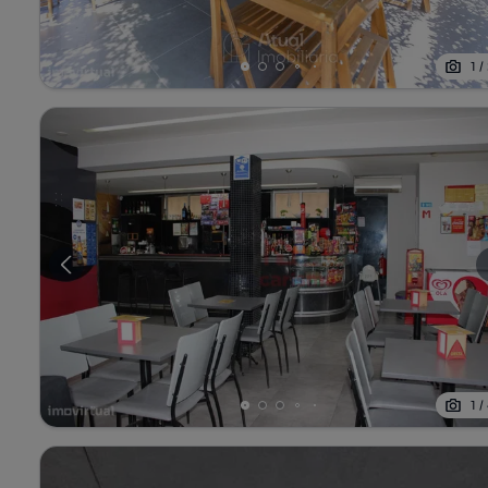
1
/
1
/