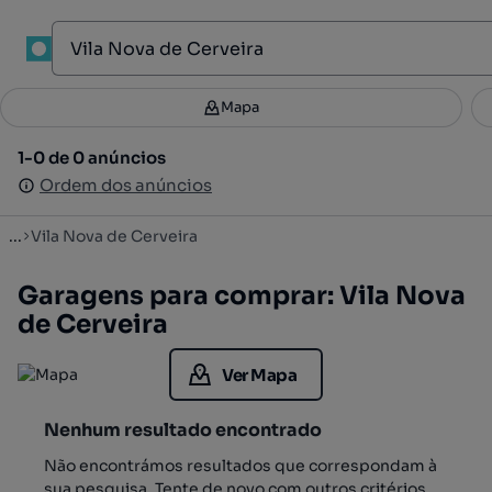
1
Mapa
Mapa
Filtros
Guardar pesquisa
2
1-0 de 0 anúncios
1-0 de 0 anúncios
Ordenar
Ordem dos anúncios
Ordem dos anúncios
...
Vila Nova de Cerveira
Garagens para comprar: Vila Nova
de Cerveira
Ver Mapa
Nenhum resultado encontrado
Não encontrámos resultados que correspondam à
sua pesquisa. Tente de novo com outros critérios