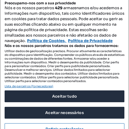
PORTAIS
Preocupamo-nos com a sua privacidade
Nós e os nossos parceiros
429
armazenamos e/ou acedemos a
informações num dispositivo, tais como identificadores únicos
Mapa do Site
em cookies para tratar dados pessoais. Pode aceitar ou gerir as
suas escolhas clicando abaixo ou em qualquer momento na
página da política de privacidade. Estas escolhas serão
sinalizadas aos nossos parceiros e não afetarão os dados de
Contacte-nos
navegação.
Política de Cookies,
Política de Privacidade
Nós e os nossos parceiros tratamos os dados para fornecermos:
Utilizar dados de geolocalização precisos. Procurar ativamente as características
do dispositivo para identificação. Compreender os públicos através de estatísticas
SIGA-NOS:
ou combinações de dados de diferentes fontes. Armazenar e/ou aceder a
informações num dispositivo. Medir o desempenho da publicidade. Criar perfis
para personalizar conteúdos. Criar perfis para publicidade personalizada.
Desenvolver e melhorar serviços. Utilizar dados limitados para selecionar
publicidade. Medir o desempenho dos conteúdos. Utilizar dados limitados para
selecionar conteúdos. Utilizar perfis para selecionar publicidade personalizada.
DESCARREGAR NA:
Utilizar perfis para selecionar conteúdos personalizados.
Lista de parceiros (fornecedores)
Aceitar tudo
Aceitar necessários
© 2026 Imovirtual.com, OLX Portugal, S.A.
TERMOS DE UTILIZAÇÃO