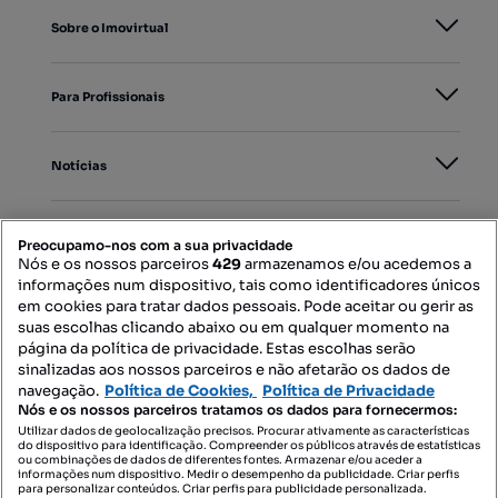
Sobre o Imovirtual
Para Profissionais
Notícias
PORTAIS
Preocupamo-nos com a sua privacidade
Nós e os nossos parceiros
429
armazenamos e/ou acedemos a
informações num dispositivo, tais como identificadores únicos
Mapa do Site
em cookies para tratar dados pessoais. Pode aceitar ou gerir as
suas escolhas clicando abaixo ou em qualquer momento na
página da política de privacidade. Estas escolhas serão
sinalizadas aos nossos parceiros e não afetarão os dados de
Contacte-nos
navegação.
Política de Cookies,
Política de Privacidade
Nós e os nossos parceiros tratamos os dados para fornecermos:
Utilizar dados de geolocalização precisos. Procurar ativamente as características
do dispositivo para identificação. Compreender os públicos através de estatísticas
SIGA-NOS:
ou combinações de dados de diferentes fontes. Armazenar e/ou aceder a
informações num dispositivo. Medir o desempenho da publicidade. Criar perfis
para personalizar conteúdos. Criar perfis para publicidade personalizada.