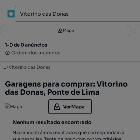
1
Mapa
Mapa
Filtros
Guardar pesquisa
2
1-0 de 0 anúncios
1-0 de 0 anúncios
Ordenar
Ordem dos anúncios
Ordem dos anúncios
...
Vitorino das Donas
Garagens para comprar: Vitorino
das Donas, Ponte de Lima
Ver Mapa
Nenhum resultado encontrado
Não encontrámos resultados que correspondam à
sua pesquisa. Tente de novo com outros critérios