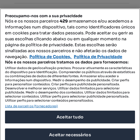
PORTAIS
Preocupamo-nos com a sua privacidade
Nós e os nossos parceiros
429
armazenamos e/ou acedemos a
informações num dispositivo, tais como identificadores únicos
Mapa do Site
em cookies para tratar dados pessoais. Pode aceitar ou gerir as
suas escolhas clicando abaixo ou em qualquer momento na
página da política de privacidade. Estas escolhas serão
sinalizadas aos nossos parceiros e não afetarão os dados de
Contacte-nos
navegação.
Política de Cookies,
Política de Privacidade
Nós e os nossos parceiros tratamos os dados para fornecermos:
Utilizar dados de geolocalização precisos. Procurar ativamente as características
do dispositivo para identificação. Compreender os públicos através de estatísticas
SIGA-NOS:
ou combinações de dados de diferentes fontes. Armazenar e/ou aceder a
informações num dispositivo. Medir o desempenho da publicidade. Criar perfis
para personalizar conteúdos. Criar perfis para publicidade personalizada.
Desenvolver e melhorar serviços. Utilizar dados limitados para selecionar
publicidade. Medir o desempenho dos conteúdos. Utilizar dados limitados para
selecionar conteúdos. Utilizar perfis para selecionar publicidade personalizada.
DESCARREGAR NA:
Utilizar perfis para selecionar conteúdos personalizados.
Lista de parceiros (fornecedores)
Aceitar tudo
Aceitar necessários
© 2026 Imovirtual.com, OLX Portugal, S.A.