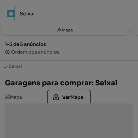
1
Mapa
Mapa
Filtros
Guardar pesquisa
2
1-5 de 5 anúncios
1-5 de 5 anúncios
Ordenar
Ordem dos anúncios
Ordem dos anúncios
...
Seixal
Garagens para comprar: Seixal
Ver Mapa