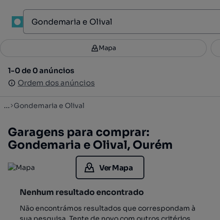
1
Mapa
Mapa
Filtros
Guardar pesquisa
2
1-0 de 0 anúncios
1-0 de 0 anúncios
Ordenar
Ordem dos anúncios
Ordem dos anúncios
...
Gondemaria e Olival
Garagens para comprar:
Gondemaria e Olival, Ourém
Ver Mapa
Nenhum resultado encontrado
Não encontrámos resultados que correspondam à
sua pesquisa. Tente de novo com outros critérios