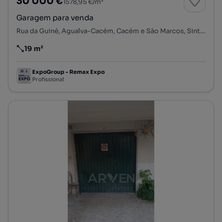
30 000 €
1578,95 €/m²
Garagem para venda
Rua da Guiné, Agualva-Cacém, Cacém e São Marcos, Sintra, Lisboa
19 m²
Preço por metro quadrado
ExpoGroup - Remax Expo
Profissional