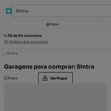
1
Mapa
Mapa
Filtros
Guardar pesquisa
2
1-36 de 94 anúncios
1-36 de 94 anúncios
Ordenar
Ordem dos anúncios
Ordem dos anúncios
...
Sintra
Garagens para comprar: Sintra
Ver Mapa