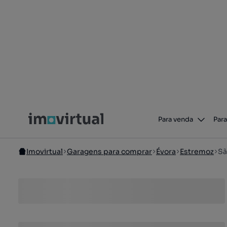
Para venda
Para
Imovirtual
Garagens para comprar
Évora
Estremoz
Sã