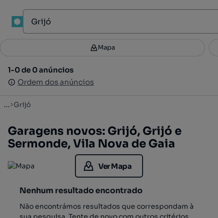
1
Mapa
Mapa
Filtros
Guardar pesquisa
3
1-0 de 0 anúncios
1-0 de 0 anúncios
Ordenar
Ordem dos anúncios
Ordem dos anúncios
...
Grijó
Garagens novos: Grijó, Grijó e
Sermonde, Vila Nova de Gaia
Ver Mapa
Nenhum resultado encontrado
Não encontrámos resultados que correspondam à
sua pesquisa. Tente de novo com outros critérios