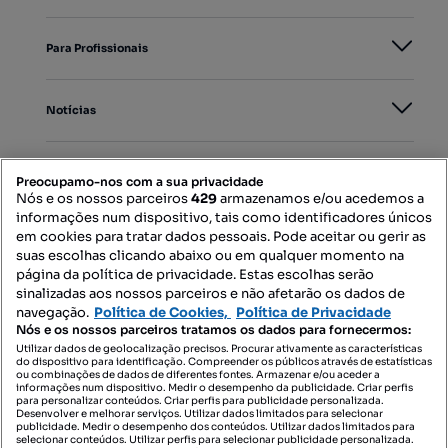
Para Profissionais
Notícias
PORTAIS
Preocupamo-nos com a sua privacidade
Nós e os nossos parceiros
429
armazenamos e/ou acedemos a
informações num dispositivo, tais como identificadores únicos
Mapa do Site
em cookies para tratar dados pessoais. Pode aceitar ou gerir as
suas escolhas clicando abaixo ou em qualquer momento na
página da política de privacidade. Estas escolhas serão
sinalizadas aos nossos parceiros e não afetarão os dados de
Contacte-nos
navegação.
Política de Cookies,
Política de Privacidade
Nós e os nossos parceiros tratamos os dados para fornecermos:
Utilizar dados de geolocalização precisos. Procurar ativamente as características
do dispositivo para identificação. Compreender os públicos através de estatísticas
SIGA-NOS:
ou combinações de dados de diferentes fontes. Armazenar e/ou aceder a
informações num dispositivo. Medir o desempenho da publicidade. Criar perfis
para personalizar conteúdos. Criar perfis para publicidade personalizada.
Desenvolver e melhorar serviços. Utilizar dados limitados para selecionar
publicidade. Medir o desempenho dos conteúdos. Utilizar dados limitados para
selecionar conteúdos. Utilizar perfis para selecionar publicidade personalizada.
DESCARREGAR NA: