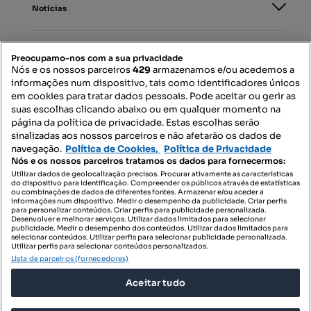
Notícias
PORTAIS
Preocupamo-nos com a sua privacidade
Nós e os nossos parceiros
429
armazenamos e/ou acedemos a
informações num dispositivo, tais como identificadores únicos
Mapa do Site
em cookies para tratar dados pessoais. Pode aceitar ou gerir as
suas escolhas clicando abaixo ou em qualquer momento na
página da política de privacidade. Estas escolhas serão
sinalizadas aos nossos parceiros e não afetarão os dados de
Contacte-nos
navegação.
Política de Cookies,
Política de Privacidade
Nós e os nossos parceiros tratamos os dados para fornecermos:
Utilizar dados de geolocalização precisos. Procurar ativamente as características
do dispositivo para identificação. Compreender os públicos através de estatísticas
SIGA-NOS:
ou combinações de dados de diferentes fontes. Armazenar e/ou aceder a
informações num dispositivo. Medir o desempenho da publicidade. Criar perfis
para personalizar conteúdos. Criar perfis para publicidade personalizada.
Desenvolver e melhorar serviços. Utilizar dados limitados para selecionar
publicidade. Medir o desempenho dos conteúdos. Utilizar dados limitados para
selecionar conteúdos. Utilizar perfis para selecionar publicidade personalizada.
DESCARREGAR NA:
Utilizar perfis para selecionar conteúdos personalizados.
Lista de parceiros (fornecedores)
Aceitar tudo