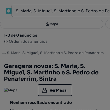
1
Mapa
Mapa
Filtros
Guardar pesquisa
3
1-0 de 0 anúncios
1-0 de 0 anúncios
Ordenar
Ordem dos anúncios
Ordem dos anúncios
...
S. Maria, S. Miguel, S. Martinho e S. Pedro de Penaferrim
Garagens novos: S. Maria, S.
Miguel, S. Martinho e S. Pedro de
Penaferrim, Sintra
Ver Mapa
Nenhum resultado encontrado