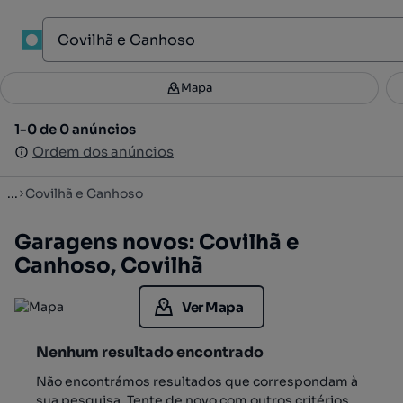
1
Mapa
Mapa
Filtros
Guardar pesquisa
3
1-0 de 0 anúncios
1-0 de 0 anúncios
Ordenar
Ordem dos anúncios
Ordem dos anúncios
...
Covilhã e Canhoso
Garagens novos: Covilhã e
Canhoso, Covilhã
Ver Mapa
Nenhum resultado encontrado
Não encontrámos resultados que correspondam à
sua pesquisa. Tente de novo com outros critérios