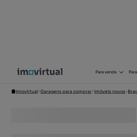
Para venda
Para
Imovirtual
Garagens para comprar
Imóveis novos
Bra