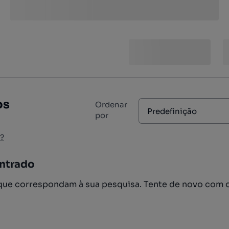
os
Ordenar
Predefinição
por
?
ntrado
ue correspondam à sua pesquisa. Tente de novo com 