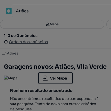
1
Mapa
Mapa
Filtros
Guardar pesquisa
3
1-0 de 0 anúncios
1-0 de 0 anúncios
Ordenar
Ordem dos anúncios
Ordem dos anúncios
...
Atiães
Garagens novos: Atiães, Vila Verde
Ver Mapa
Nenhum resultado encontrado
Não encontrámos resultados que correspondam à
sua pesquisa. Tente de novo com outros critérios
de pesquisa.