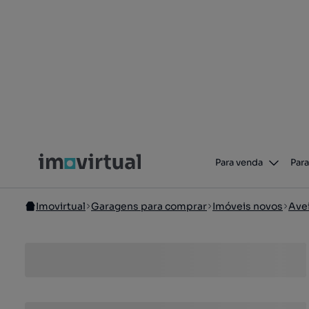
Para venda
Para
Imovirtual
Garagens para comprar
Imóveis novos
Ave