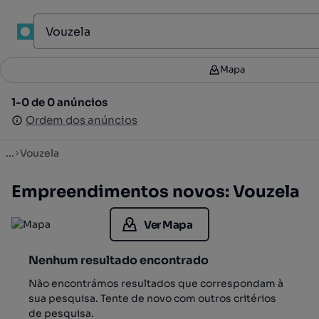
1
Mapa
Mapa
Filtros
2
1-0 de 0 anúncios
1-0 de 0 anúncios
Ordenar
Ordem dos anúncios
Ordem dos anúncios
...
Vouzela
Empreendimentos novos: Vouzela
Ver Mapa
Nenhum resultado encontrado
Não encontrámos resultados que correspondam à
sua pesquisa. Tente de novo com outros critérios
de pesquisa.