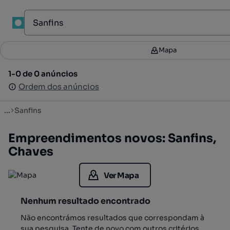
1
Mapa
Mapa
Filtros
2
1-0 de 0 anúncios
1-0 de 0 anúncios
Ordenar
Ordem dos anúncios
Ordem dos anúncios
...
Sanfins
Empreendimentos novos: Sanfins,
Chaves
Ver Mapa
Nenhum resultado encontrado
Não encontrámos resultados que correspondam à
sua pesquisa. Tente de novo com outros critérios