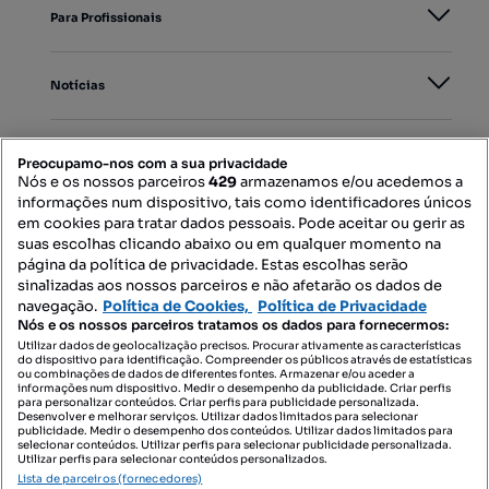
Para Profissionais
Notícias
PORTAIS
Preocupamo-nos com a sua privacidade
Nós e os nossos parceiros
429
armazenamos e/ou acedemos a
informações num dispositivo, tais como identificadores únicos
Mapa do Site
em cookies para tratar dados pessoais. Pode aceitar ou gerir as
suas escolhas clicando abaixo ou em qualquer momento na
página da política de privacidade. Estas escolhas serão
sinalizadas aos nossos parceiros e não afetarão os dados de
Contacte-nos
navegação.
Política de Cookies,
Política de Privacidade
Nós e os nossos parceiros tratamos os dados para fornecermos:
Utilizar dados de geolocalização precisos. Procurar ativamente as características
do dispositivo para identificação. Compreender os públicos através de estatísticas
SIGA-NOS:
ou combinações de dados de diferentes fontes. Armazenar e/ou aceder a
informações num dispositivo. Medir o desempenho da publicidade. Criar perfis
para personalizar conteúdos. Criar perfis para publicidade personalizada.
Desenvolver e melhorar serviços. Utilizar dados limitados para selecionar
publicidade. Medir o desempenho dos conteúdos. Utilizar dados limitados para
selecionar conteúdos. Utilizar perfis para selecionar publicidade personalizada.
DESCARREGAR NA:
Utilizar perfis para selecionar conteúdos personalizados.
Lista de parceiros (fornecedores)