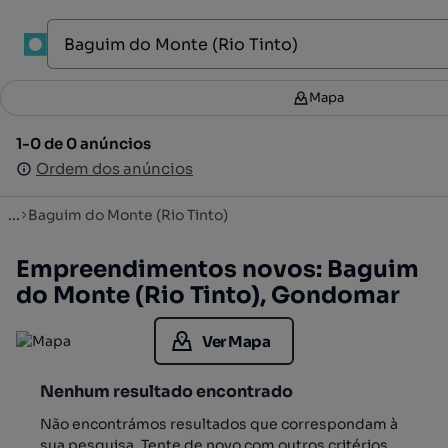
1
Mapa
Mapa
Filtros
2
1-0 de 0 anúncios
1-0 de 0 anúncios
Ordenar
Ordem dos anúncios
Ordem dos anúncios
...
Baguim do Monte (Rio Tinto)
Empreendimentos novos: Baguim
do Monte (Rio Tinto), Gondomar
Ver Mapa
Nenhum resultado encontrado
Não encontrámos resultados que correspondam à
sua pesquisa. Tente de novo com outros critérios