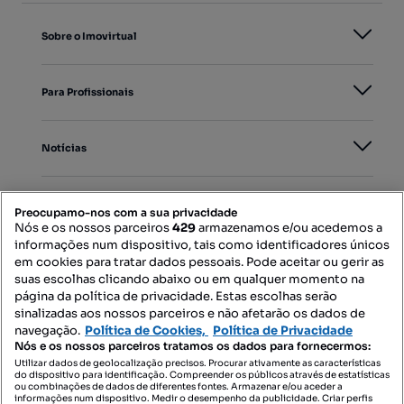
Sobre o Imovirtual
Para Profissionais
Notícias
PORTAIS
Preocupamo-nos com a sua privacidade
Nós e os nossos parceiros
429
armazenamos e/ou acedemos a
informações num dispositivo, tais como identificadores únicos
Mapa do Site
em cookies para tratar dados pessoais. Pode aceitar ou gerir as
suas escolhas clicando abaixo ou em qualquer momento na
página da política de privacidade. Estas escolhas serão
sinalizadas aos nossos parceiros e não afetarão os dados de
Contacte-nos
navegação.
Política de Cookies,
Política de Privacidade
Nós e os nossos parceiros tratamos os dados para fornecermos:
Utilizar dados de geolocalização precisos. Procurar ativamente as características
do dispositivo para identificação. Compreender os públicos através de estatísticas
SIGA-NOS:
ou combinações de dados de diferentes fontes. Armazenar e/ou aceder a
informações num dispositivo. Medir o desempenho da publicidade. Criar perfis