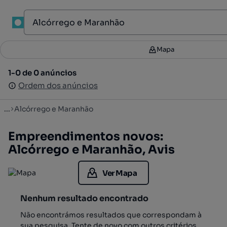
1
Mapa
Mapa
Filtros
2
1-0 de 0 anúncios
1-0 de 0 anúncios
Ordenar
Ordem dos anúncios
Ordem dos anúncios
...
Alcórrego e Maranhão
Empreendimentos novos:
Alcórrego e Maranhão, Avis
Ver Mapa
Nenhum resultado encontrado
Não encontrámos resultados que correspondam à
sua pesquisa. Tente de novo com outros critérios