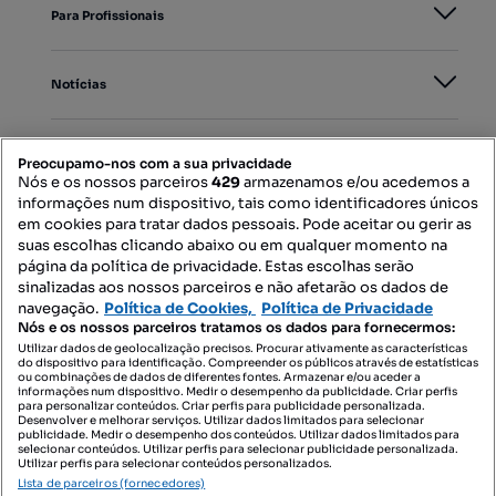
Para Profissionais
Notícias
PORTAIS
Preocupamo-nos com a sua privacidade
Nós e os nossos parceiros
429
armazenamos e/ou acedemos a
informações num dispositivo, tais como identificadores únicos
Mapa do Site
em cookies para tratar dados pessoais. Pode aceitar ou gerir as
suas escolhas clicando abaixo ou em qualquer momento na
página da política de privacidade. Estas escolhas serão
sinalizadas aos nossos parceiros e não afetarão os dados de
Contacte-nos
navegação.
Política de Cookies,
Política de Privacidade
Nós e os nossos parceiros tratamos os dados para fornecermos:
Utilizar dados de geolocalização precisos. Procurar ativamente as características
do dispositivo para identificação. Compreender os públicos através de estatísticas
SIGA-NOS:
ou combinações de dados de diferentes fontes. Armazenar e/ou aceder a
informações num dispositivo. Medir o desempenho da publicidade. Criar perfis
para personalizar conteúdos. Criar perfis para publicidade personalizada.
Desenvolver e melhorar serviços. Utilizar dados limitados para selecionar
publicidade. Medir o desempenho dos conteúdos. Utilizar dados limitados para
selecionar conteúdos. Utilizar perfis para selecionar publicidade personalizada.
DESCARREGAR NA:
Utilizar perfis para selecionar conteúdos personalizados.
Lista de parceiros (fornecedores)