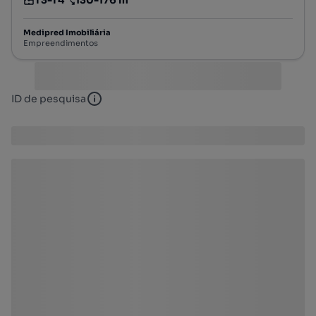
Tipologia
Preço por metro quadrado
Medipred Imobiliária
Empreendimentos
ID de pesquisa
ID de pesquisa