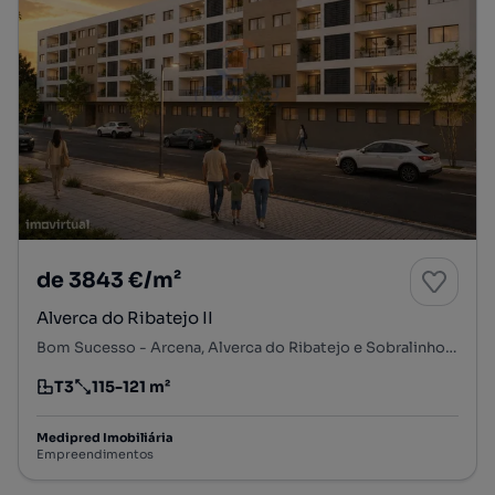
de 3843 €/m²
Alverca do Ribatejo II
Bom Sucesso - Arcena, Alverca do Ribatejo e Sobralinho, Vila Franca de Xira, Lisboa
T3
115-121 m²
Tipologia
Preço por metro quadrado
Medipred Imobiliária
Empreendimentos