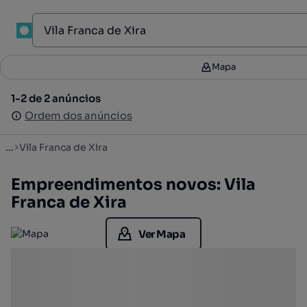
1
Mapa
Mapa
Filtros
2
1-2 de 2 anúncios
1-2 de 2 anúncios
Ordenar
Ordem dos anúncios
Ordem dos anúncios
...
Vila Franca de Xira
Empreendimentos novos: Vila
Franca de Xira
Ver Mapa