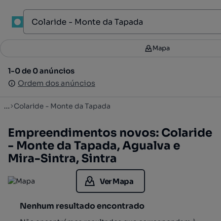
1
Mapa
Mapa
Filtros
2
1-0 de 0 anúncios
1-0 de 0 anúncios
Ordenar
Ordem dos anúncios
Ordem dos anúncios
...
Colaride - Monte da Tapada
Empreendimentos novos: Colaride
- Monte da Tapada, Agualva e
Mira-Sintra, Sintra
Ver Mapa
Nenhum resultado encontrado