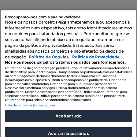
PORTAIS
Preocupamo-nos com a sua privacidade
Nós e os nossos parceiros
429
armazenamos e/ou acedemos a
informações num dispositivo, tais como identificadores únicos
Mapa do Site
em cookies para tratar dados pessoais. Pode aceitar ou gerir as
suas escolhas clicando abaixo ou em qualquer momento na
página da política de privacidade. Estas escolhas serão
sinalizadas aos nossos parceiros e não afetarão os dados de
Contacte-nos
navegação.
Política de Cookies,
Política de Privacidade
Nós e os nossos parceiros tratamos os dados para fornecermos:
Utilizar dados de geolocalização precisos. Procurar ativamente as características
do dispositivo para identificação. Compreender os públicos através de estatísticas
SIGA-NOS:
ou combinações de dados de diferentes fontes. Armazenar e/ou aceder a
informações num dispositivo. Medir o desempenho da publicidade. Criar perfis
para personalizar conteúdos. Criar perfis para publicidade personalizada.
Desenvolver e melhorar serviços. Utilizar dados limitados para selecionar
publicidade. Medir o desempenho dos conteúdos. Utilizar dados limitados para
selecionar conteúdos. Utilizar perfis para selecionar publicidade personalizada.
DESCARREGAR NA:
Utilizar perfis para selecionar conteúdos personalizados.
Lista de parceiros (fornecedores)
Aceitar tudo
Aceitar necessários
© 2026 Imovirtual.com, OLX Portugal, S.A.