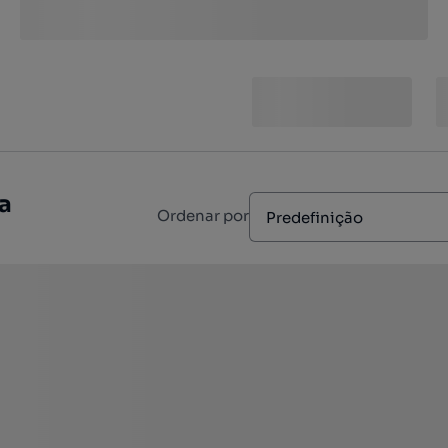
a
Ordenar por
Predefinição