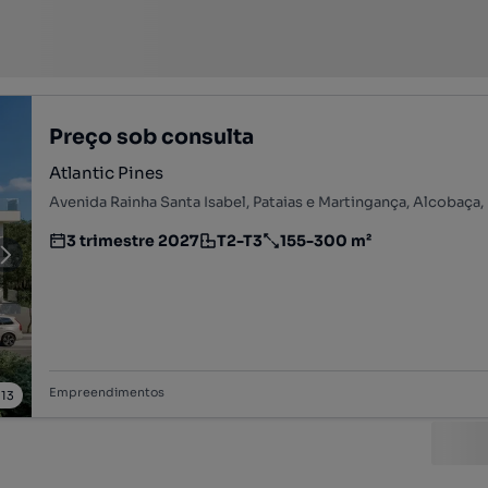
Preço sob consulta
Atlantic Pines
Avenida Rainha Santa Isabel, Pataias e Martingança, Alcobaça, 
3 trimestre 2027
T2-T3
155-300 m²
Estimativa da entrega do empreendimento imobiliário
Tipologia
Preço por metro quadrado
Empreendimentos
/
13