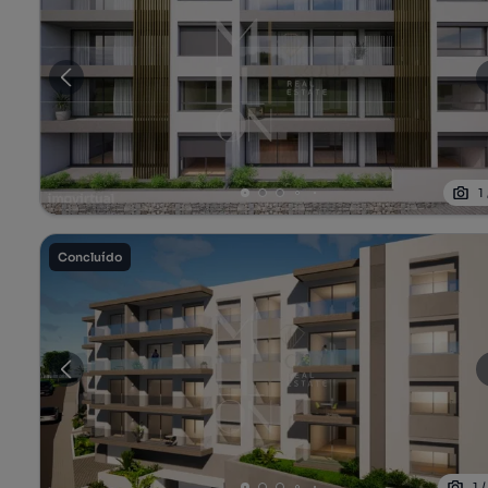
1
Concluído
1