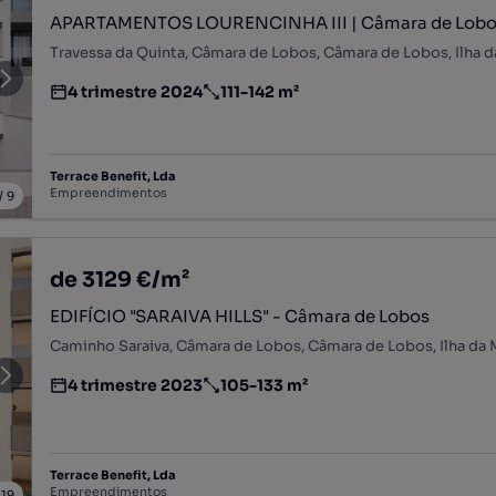
APARTAMENTOS LOURENCINHA III | Câmara de Lob
Travessa da Quinta, Câmara de Lobos, Câmara de Lobos, Ilha d
4 trimestre 2024
111-142 m²
Estimativa da entrega do empreendimento imobiliário
Preço por metro quadrado
Terrace Benefit, Lda
Empreendimentos
/
9
de 3129 €/m²
EDIFÍCIO "SARAIVA HILLS" - Câmara de Lobos
Caminho Saraiva, Câmara de Lobos, Câmara de Lobos, Ilha da 
4 trimestre 2023
105-133 m²
Estimativa da entrega do empreendimento imobiliário
Preço por metro quadrado
Terrace Benefit, Lda
Empreendimentos
/
19