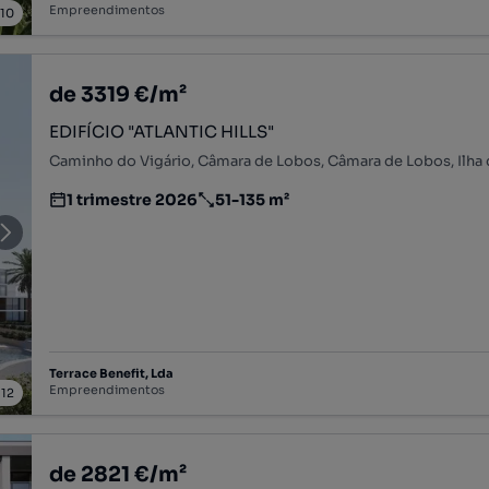
Empreendimentos
/
10
de 3319 €/m²
EDIFÍCIO "ATLANTIC HILLS"
Caminho do Vigário, Câmara de Lobos, Câmara de Lobos, Ilha
1 trimestre 2026
51-135 m²
Estimativa da entrega do empreendimento imobiliário
Preço por metro quadrado
Terrace Benefit, Lda
Empreendimentos
/
12
de 2821 €/m²