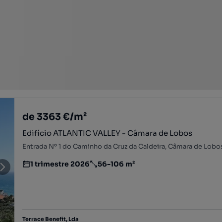
de 3363 €/m²
Edifício ATLANTIC VALLEY - Câmara de Lobos
1 trimestre 2026
56-106 m²
Estimativa da entrega do empreendimento imobiliário
Preço por metro quadrado
Terrace Benefit, Lda