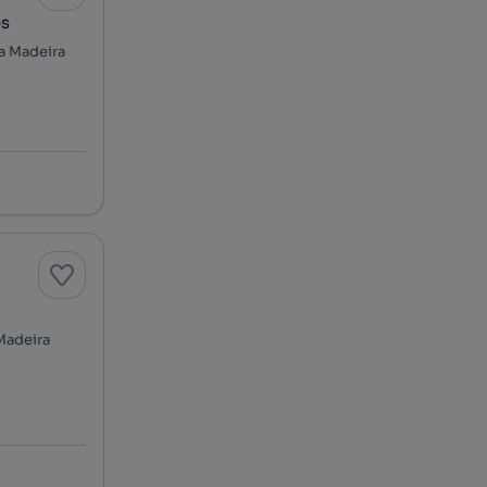
os
a Madeira
Madeira