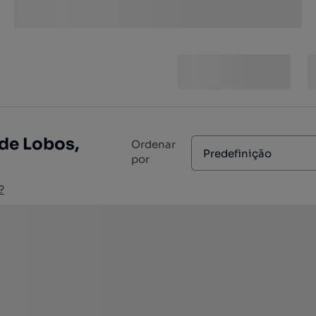
de Lobos,
Ordenar
Predefinição
por
?