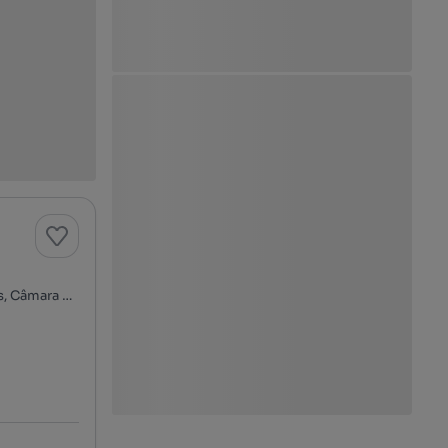
Entrada Nº 1 do Caminho da Cruz da Caldeira, Câmara de Lobos, Câmara de Lobos, Ilha da Madeira