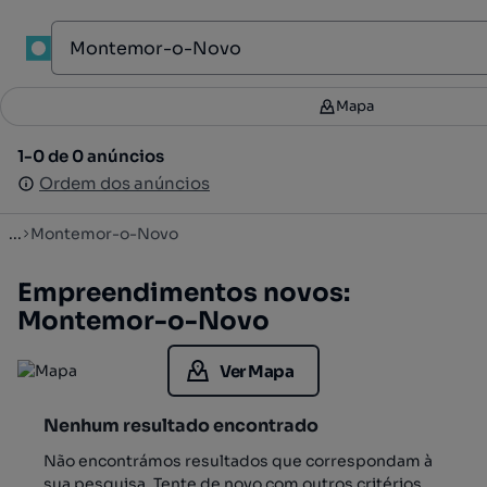
1
Mapa
Mapa
Filtros
2
1-0 de 0 anúncios
1-0 de 0 anúncios
Ordenar
Ordem dos anúncios
Ordem dos anúncios
...
Montemor-o-Novo
Empreendimentos novos:
Montemor-o-Novo
Ver Mapa
Nenhum resultado encontrado
Não encontrámos resultados que correspondam à
sua pesquisa. Tente de novo com outros critérios