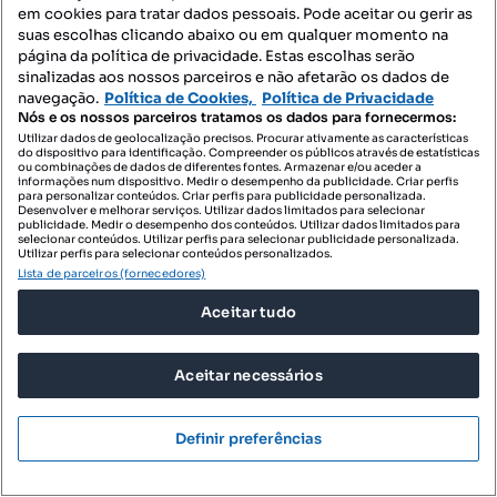
Mapa do Site
em cookies para tratar dados pessoais. Pode aceitar ou gerir as
suas escolhas clicando abaixo ou em qualquer momento na
página da política de privacidade. Estas escolhas serão
sinalizadas aos nossos parceiros e não afetarão os dados de
Contacte-nos
navegação.
Política de Cookies,
Política de Privacidade
Nós e os nossos parceiros tratamos os dados para fornecermos:
Utilizar dados de geolocalização precisos. Procurar ativamente as características
do dispositivo para identificação. Compreender os públicos através de estatísticas
SIGA-NOS:
ou combinações de dados de diferentes fontes. Armazenar e/ou aceder a
informações num dispositivo. Medir o desempenho da publicidade. Criar perfis
para personalizar conteúdos. Criar perfis para publicidade personalizada.
Desenvolver e melhorar serviços. Utilizar dados limitados para selecionar
publicidade. Medir o desempenho dos conteúdos. Utilizar dados limitados para
selecionar conteúdos. Utilizar perfis para selecionar publicidade personalizada.
DESCARREGAR NA:
Utilizar perfis para selecionar conteúdos personalizados.
Lista de parceiros (fornecedores)
Aceitar tudo
Aceitar necessários
© 2026 Imovirtual.com, OLX Portugal, S.A.
TERMOS DE UTILIZAÇÃO
Definir preferências
POLÍTICA DE PRIVACIDADE
CONFIGURAÇÕES DE PRIVACIDADE