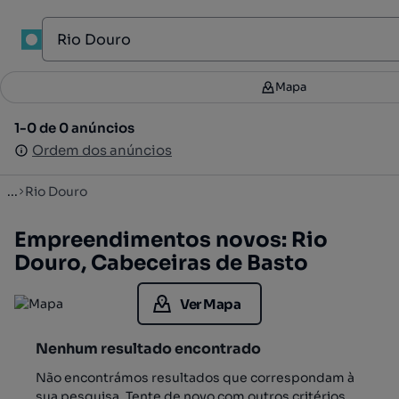
1
Mapa
Mapa
Filtros
2
1-0 de 0 anúncios
1-0 de 0 anúncios
Ordenar
Ordem dos anúncios
Ordem dos anúncios
...
Rio Douro
Empreendimentos novos: Rio
Douro, Cabeceiras de Basto
Ver Mapa
Nenhum resultado encontrado
Não encontrámos resultados que correspondam à
sua pesquisa. Tente de novo com outros critérios