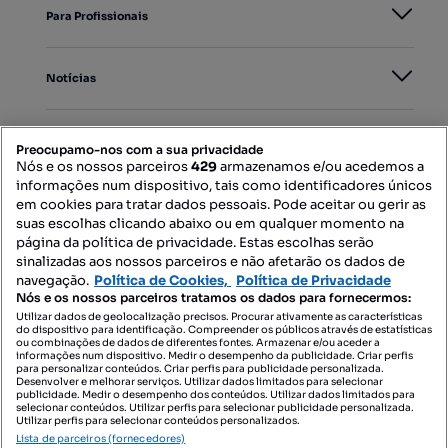
Para Profissionais
Notícias
PORTAIS
Preocupamo-nos com a sua privacidade
Nós e os nossos parceiros
429
armazenamos e/ou acedemos a
informações num dispositivo, tais como identificadores únicos
Mapa do Site
em cookies para tratar dados pessoais. Pode aceitar ou gerir as
suas escolhas clicando abaixo ou em qualquer momento na
página da política de privacidade. Estas escolhas serão
sinalizadas aos nossos parceiros e não afetarão os dados de
Contacte-nos
navegação.
Política de Cookies,
Política de Privacidade
Nós e os nossos parceiros tratamos os dados para fornecermos:
Utilizar dados de geolocalização precisos. Procurar ativamente as características
do dispositivo para identificação. Compreender os públicos através de estatísticas
SIGA-NOS:
ou combinações de dados de diferentes fontes. Armazenar e/ou aceder a
informações num dispositivo. Medir o desempenho da publicidade. Criar perfis
para personalizar conteúdos. Criar perfis para publicidade personalizada.
Desenvolver e melhorar serviços. Utilizar dados limitados para selecionar
publicidade. Medir o desempenho dos conteúdos. Utilizar dados limitados para
selecionar conteúdos. Utilizar perfis para selecionar publicidade personalizada.
DESCARREGAR NA:
Utilizar perfis para selecionar conteúdos personalizados.
Lista de parceiros (fornecedores)