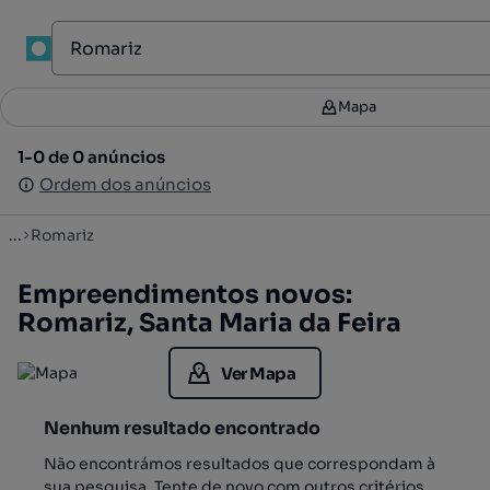
1
Mapa
Mapa
Filtros
2
1-0 de 0 anúncios
1-0 de 0 anúncios
Ordenar
Ordem dos anúncios
Ordem dos anúncios
...
Romariz
Empreendimentos novos:
Romariz, Santa Maria da Feira
Ver Mapa
Nenhum resultado encontrado
Não encontrámos resultados que correspondam à
sua pesquisa. Tente de novo com outros critérios