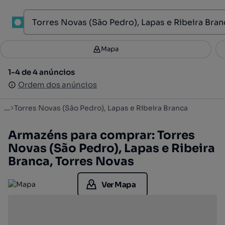
1
Mapa
Mapa
Filtros
Guardar pesquisa
2
1-4 de 4 anúncios
1-4 de 4 anúncios
Ordenar
Ordem dos anúncios
Ordem dos anúncios
...
Torres Novas (São Pedro), Lapas e Ribeira Branca
Armazéns para comprar: Torres
Novas (São Pedro), Lapas e Ribeira
Branca, Torres Novas
Ver Mapa