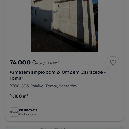
74 000 €
462,50 €/m²
Armazém amplo com 240m2 em Carrazede -
Tomar
2305-503, Paialvo, Tomar, Santarém
160 m²
Preço por metro quadrado
RB Imóveis
Profissional