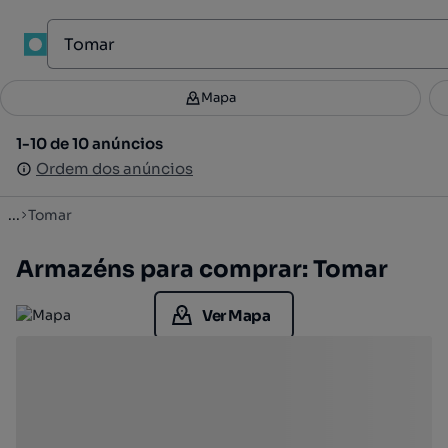
1
Mapa
Mapa
Filtros
Guardar pesquisa
2
1-10 de 10 anúncios
1-10 de 10 anúncios
Ordenar
Ordem dos anúncios
Ordem dos anúncios
...
Tomar
Armazéns para comprar: Tomar
Ver Mapa