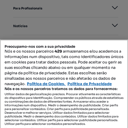
Para Profissionais
Notícias
PORTAIS
Preocupamo-nos com a sua privacidade
Nós e os nossos parceiros
429
armazenamos e/ou acedemos a
informações num dispositivo, tais como identificadores únicos
Mapa do Site
em cookies para tratar dados pessoais. Pode aceitar ou gerir as
suas escolhas clicando abaixo ou em qualquer momento na
página da política de privacidade. Estas escolhas serão
sinalizadas aos nossos parceiros e não afetarão os dados de
Contacte-nos
navegação.
Política de Cookies,
Política de Privacidade
Nós e os nossos parceiros tratamos os dados para fornecermos:
Utilizar dados de geolocalização precisos. Procurar ativamente as características
do dispositivo para identificação. Compreender os públicos através de estatísticas
SIGA-NOS:
ou combinações de dados de diferentes fontes. Armazenar e/ou aceder a
informações num dispositivo. Medir o desempenho da publicidade. Criar perfis
para personalizar conteúdos. Criar perfis para publicidade personalizada.
Desenvolver e melhorar serviços. Utilizar dados limitados para selecionar
publicidade. Medir o desempenho dos conteúdos. Utilizar dados limitados para
selecionar conteúdos. Utilizar perfis para selecionar publicidade personalizada.
DESCARREGAR NA:
Utilizar perfis para selecionar conteúdos personalizados.