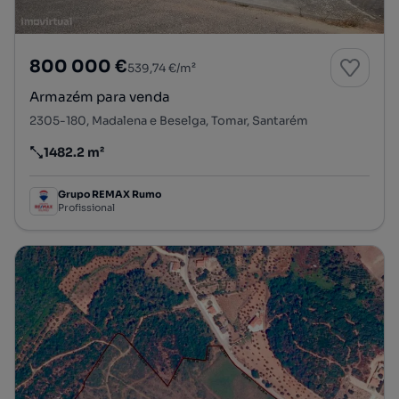
800 000 €
539,74 €/m²
Armazém para venda
2305-180, Madalena e Beselga, Tomar, Santarém
1482.2 m²
Preço por metro quadrado
Grupo REMAX Rumo
Profissional