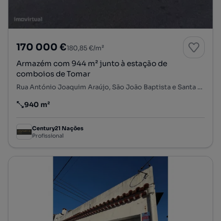
170 000 €
180,85 €/m²
Armazém com 944 m² junto à estação de
comboios de Tomar
Rua António Joaquim Araújo, São João Baptista e Santa Maria dos Olivais, Tomar, Santarém
940 m²
Preço por metro quadrado
Century21 Nações
Profissional