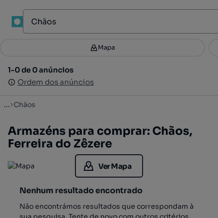
1
Mapa
Mapa
Filtros
Guardar pesquisa
2
1-0 de 0 anúncios
1-0 de 0 anúncios
Ordenar
Ordem dos anúncios
Ordem dos anúncios
...
Chãos
Armazéns para comprar: Chãos,
Ferreira do Zêzere
Ver Mapa
Nenhum resultado encontrado
Não encontrámos resultados que correspondam à
sua pesquisa. Tente de novo com outros critérios