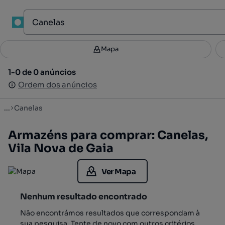
1
Mapa
Mapa
Filtros
Guardar pesquisa
2
1-0 de 0 anúncios
1-0 de 0 anúncios
Ordenar
Ordem dos anúncios
Ordem dos anúncios
...
Canelas
Armazéns para comprar: Canelas,
Vila Nova de Gaia
Ver Mapa
Nenhum resultado encontrado
Não encontrámos resultados que correspondam à
sua pesquisa. Tente de novo com outros critérios