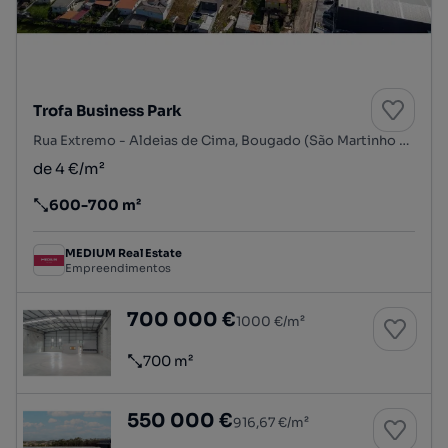
Trofa Business Park
Rua Extremo - Aldeias de Cima, Bougado (São Martinho e Santiago), Trofa, Porto
de 4 €/m²
600-700 m²
Preço por metro quadrado
MEDIUM Real Estate
Empreendimentos
TROFA BUSINESS PARK
700 000 €
1000 €/m²
700 m²
Preço por metro quadrado
TROFA BUSINESS PARK
550 000 €
916,67 €/m²