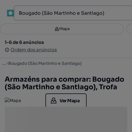
1
Mapa
Mapa
Filtros
Guardar pesquisa
2
1-6 de 6 anúncios
1-6 de 6 anúncios
Ordenar
Ordem dos anúncios
Ordem dos anúncios
...
Bougado (São Martinho e Santiago)
Armazéns para comprar: Bougado
(São Martinho e Santiago), Trofa
Ver Mapa