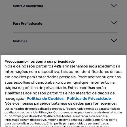
Sobre o Imovirtual
Para Profissionais
Notícias
PORTAIS
Preocupamo-nos com a sua privacidade
Nós e os nossos parceiros
429
armazenamos e/ou acedemos a
informações num dispositivo, tais como identificadores únicos
Mapa do Site
em cookies para tratar dados pessoais. Pode aceitar ou gerir as
suas escolhas clicando abaixo ou em qualquer momento na
página da política de privacidade. Estas escolhas serão
sinalizadas aos nossos parceiros e não afetarão os dados de
Contacte-nos
navegação.
Política de Cookies,
Política de Privacidade
Nós e os nossos parceiros tratamos os dados para fornecermos:
Utilizar dados de geolocalização precisos. Procurar ativamente as características
do dispositivo para identificação. Compreender os públicos através de estatísticas
SIGA-NOS:
ou combinações de dados de diferentes fontes. Armazenar e/ou aceder a
informações num dispositivo. Medir o desempenho da publicidade. Criar perfis
para personalizar conteúdos. Criar perfis para publicidade personalizada.