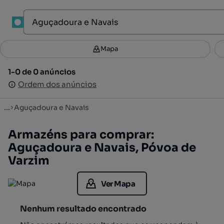
1
Mapa
Mapa
Filtros
Guardar pesquisa
2
1-0 de 0 anúncios
1-0 de 0 anúncios
Ordenar
Ordem dos anúncios
Ordem dos anúncios
...
Aguçadoura e Navais
Armazéns para comprar:
Aguçadoura e Navais, Póvoa de
Varzim
Ver Mapa
Nenhum resultado encontrado