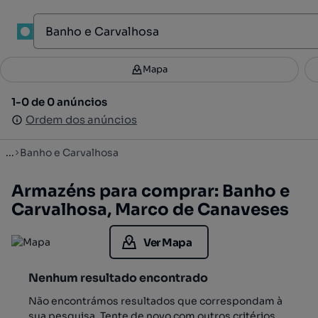
1
Mapa
Mapa
Filtros
Guardar pesquisa
2
1-0 de 0 anúncios
1-0 de 0 anúncios
Ordenar
Ordem dos anúncios
Ordem dos anúncios
...
Banho e Carvalhosa
Armazéns para comprar: Banho e
Carvalhosa, Marco de Canaveses
Ver Mapa
Nenhum resultado encontrado
Não encontrámos resultados que correspondam à
sua pesquisa. Tente de novo com outros critérios