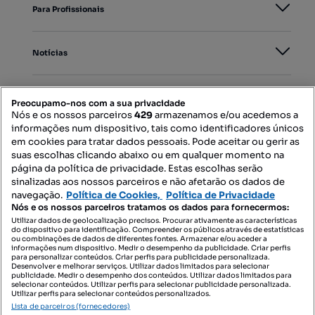
Para Profissionais
Notícias
PORTAIS
Preocupamo-nos com a sua privacidade
Nós e os nossos parceiros
429
armazenamos e/ou acedemos a
informações num dispositivo, tais como identificadores únicos
Mapa do Site
em cookies para tratar dados pessoais. Pode aceitar ou gerir as
suas escolhas clicando abaixo ou em qualquer momento na
página da política de privacidade. Estas escolhas serão
sinalizadas aos nossos parceiros e não afetarão os dados de
Contacte-nos
navegação.
Política de Cookies,
Política de Privacidade
Nós e os nossos parceiros tratamos os dados para fornecermos:
Utilizar dados de geolocalização precisos. Procurar ativamente as características
do dispositivo para identificação. Compreender os públicos através de estatísticas
SIGA-NOS:
ou combinações de dados de diferentes fontes. Armazenar e/ou aceder a
informações num dispositivo. Medir o desempenho da publicidade. Criar perfis
para personalizar conteúdos. Criar perfis para publicidade personalizada.
Desenvolver e melhorar serviços. Utilizar dados limitados para selecionar
publicidade. Medir o desempenho dos conteúdos. Utilizar dados limitados para
selecionar conteúdos. Utilizar perfis para selecionar publicidade personalizada.
DESCARREGAR NA:
Utilizar perfis para selecionar conteúdos personalizados.
Lista de parceiros (fornecedores)