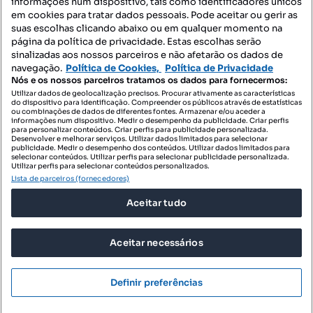
informações num dispositivo, tais como identificadores únicos
Mapa do Site
em cookies para tratar dados pessoais. Pode aceitar ou gerir as
suas escolhas clicando abaixo ou em qualquer momento na
página da política de privacidade. Estas escolhas serão
sinalizadas aos nossos parceiros e não afetarão os dados de
Contacte-nos
navegação.
Política de Cookies,
Política de Privacidade
Nós e os nossos parceiros tratamos os dados para fornecermos:
Utilizar dados de geolocalização precisos. Procurar ativamente as características
do dispositivo para identificação. Compreender os públicos através de estatísticas
SIGA-NOS:
ou combinações de dados de diferentes fontes. Armazenar e/ou aceder a
informações num dispositivo. Medir o desempenho da publicidade. Criar perfis
para personalizar conteúdos. Criar perfis para publicidade personalizada.
Desenvolver e melhorar serviços. Utilizar dados limitados para selecionar
publicidade. Medir o desempenho dos conteúdos. Utilizar dados limitados para
selecionar conteúdos. Utilizar perfis para selecionar publicidade personalizada.
DESCARREGAR NA:
Utilizar perfis para selecionar conteúdos personalizados.
Lista de parceiros (fornecedores)
Aceitar tudo
Aceitar necessários
© 2026 Imovirtual.com, OLX Portugal, S.A.
TERMOS DE UTILIZAÇÃO
Definir preferências
POLÍTICA DE PRIVACIDADE
CONFIGURAÇÕES DE PRIVACIDADE