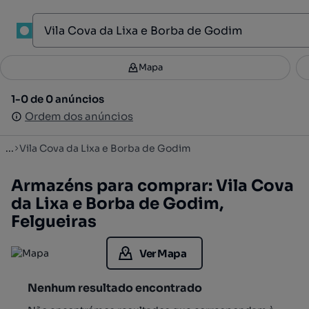
1
Mapa
Mapa
Filtros
Guardar pesquisa
2
1-0 de 0 anúncios
1-0 de 0 anúncios
Ordenar
Ordem dos anúncios
Ordem dos anúncios
...
Vila Cova da Lixa e Borba de Godim
Armazéns para comprar: Vila Cova
da Lixa e Borba de Godim,
Felgueiras
Ver Mapa
Nenhum resultado encontrado