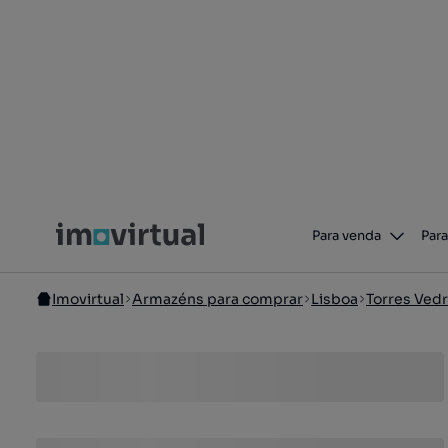
Para venda
Para
Imovirtual
Armazéns para comprar
Lisboa
Torres Ved