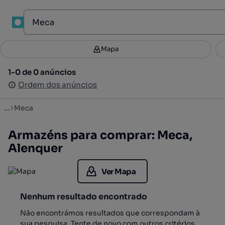
1
Mapa
Mapa
Filtros
Guardar pesquisa
2
1-0 de 0 anúncios
1-0 de 0 anúncios
Ordenar
Ordem dos anúncios
Ordem dos anúncios
...
Meca
Armazéns para comprar: Meca,
Alenquer
Ver Mapa
Nenhum resultado encontrado
Não encontrámos resultados que correspondam à
sua pesquisa. Tente de novo com outros critérios