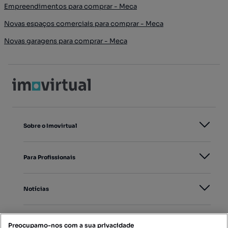
Empreendimentos para comprar - Meca
Novas espaços comerciais para comprar - Meca
Novas garagens para comprar - Meca
Sobre o Imovirtual
Para Profissionais
Notícias
PORTAIS
Preocupamo-nos com a sua privacidade