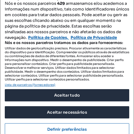
Nós e os nossos parceiros
429
armazenamos e/ou acedemos a
informações num dispositivo, tais como identificadores únicos
Mapa do Site
em cookies para tratar dados pessoais. Pode aceitar ou gerir as
suas escolhas clicando abaixo ou em qualquer momento na
página da política de privacidade. Estas escolhas serão
sinalizadas aos nossos parceiros e não afetarão os dados de
Contacte-nos
navegação.
Política de Cookies,
Política de Privacidade
Nós e os nossos parceiros tratamos os dados para fornecermos:
Utilizar dados de geolocalização precisos. Procurar ativamente as características
do dispositivo para identificação. Compreender os públicos através de estatísticas
SIGA-NOS:
ou combinações de dados de diferentes fontes. Armazenar e/ou aceder a
informações num dispositivo. Medir o desempenho da publicidade. Criar perfis
para personalizar conteúdos. Criar perfis para publicidade personalizada.
Desenvolver e melhorar serviços. Utilizar dados limitados para selecionar
publicidade. Medir o desempenho dos conteúdos. Utilizar dados limitados para
selecionar conteúdos. Utilizar perfis para selecionar publicidade personalizada.
DESCARREGAR NA:
Utilizar perfis para selecionar conteúdos personalizados.
Lista de parceiros (fornecedores)
Aceitar tudo
Aceitar necessários
© 2026 Imovirtual.com, OLX Portugal, S.A.
TERMOS DE UTILIZAÇÃO
Definir preferências
POLÍTICA DE PRIVACIDADE