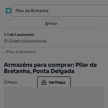
1
Mapa
Mapa
Filtros
Guardar pesquisa
2
1-1 de 1 anúncios
1-1 de 1 anúncios
Ordenar
Ordem dos anúncios
Ordem dos anúncios
...
Pilar da Bretanha
Armazéns para comprar: Pilar da
Bretanha, Ponta Delgada
Ver Mapa