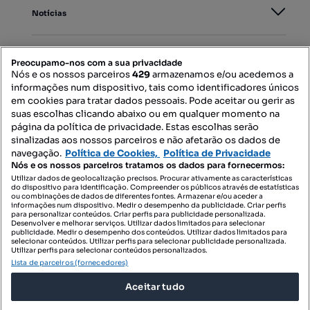
Notícias
PORTAIS
Preocupamo-nos com a sua privacidade
Nós e os nossos parceiros
429
armazenamos e/ou acedemos a
informações num dispositivo, tais como identificadores únicos
Mapa do Site
em cookies para tratar dados pessoais. Pode aceitar ou gerir as
suas escolhas clicando abaixo ou em qualquer momento na
página da política de privacidade. Estas escolhas serão
sinalizadas aos nossos parceiros e não afetarão os dados de
Contacte-nos
navegação.
Política de Cookies,
Política de Privacidade
Nós e os nossos parceiros tratamos os dados para fornecermos:
Utilizar dados de geolocalização precisos. Procurar ativamente as características
do dispositivo para identificação. Compreender os públicos através de estatísticas
SIGA-NOS:
ou combinações de dados de diferentes fontes. Armazenar e/ou aceder a
informações num dispositivo. Medir o desempenho da publicidade. Criar perfis
para personalizar conteúdos. Criar perfis para publicidade personalizada.
Desenvolver e melhorar serviços. Utilizar dados limitados para selecionar
publicidade. Medir o desempenho dos conteúdos. Utilizar dados limitados para
selecionar conteúdos. Utilizar perfis para selecionar publicidade personalizada.
DESCARREGAR NA:
Utilizar perfis para selecionar conteúdos personalizados.
Lista de parceiros (fornecedores)
Aceitar tudo