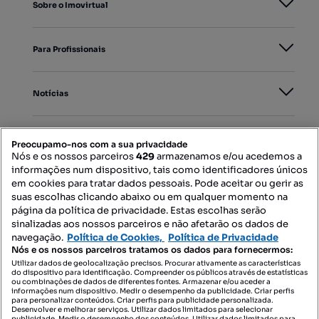
Sobre o Imovirtual
Para Profissionais
Notícias
PORTAIS
Preocupamo-nos com a sua privacidade
Nós e os nossos parceiros
429
armazenamos e/ou acedemos a
informações num dispositivo, tais como identificadores únicos
Mapa do Site
em cookies para tratar dados pessoais. Pode aceitar ou gerir as
suas escolhas clicando abaixo ou em qualquer momento na
página da política de privacidade. Estas escolhas serão
sinalizadas aos nossos parceiros e não afetarão os dados de
Contacte-nos
navegação.
Política de Cookies,
Política de Privacidade
Nós e os nossos parceiros tratamos os dados para fornecermos:
Utilizar dados de geolocalização precisos. Procurar ativamente as características
do dispositivo para identificação. Compreender os públicos através de estatísticas
SIGA-NOS:
ou combinações de dados de diferentes fontes. Armazenar e/ou aceder a
informações num dispositivo. Medir o desempenho da publicidade. Criar perfis
para personalizar conteúdos. Criar perfis para publicidade personalizada.
Desenvolver e melhorar serviços. Utilizar dados limitados para selecionar
publicidade. Medir o desempenho dos conteúdos. Utilizar dados limitados para