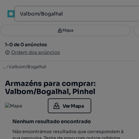
1
Mapa
Mapa
Filtros
Guardar pesquisa
2
1-0 de 0 anúncios
1-0 de 0 anúncios
Ordenar
Ordem dos anúncios
Ordem dos anúncios
...
Valbom/Bogalhal
Armazéns para comprar:
Valbom/Bogalhal, Pinhel
Ver Mapa
Nenhum resultado encontrado
Não encontrámos resultados que correspondam à
sua pesquisa. Tente de novo com outros critérios